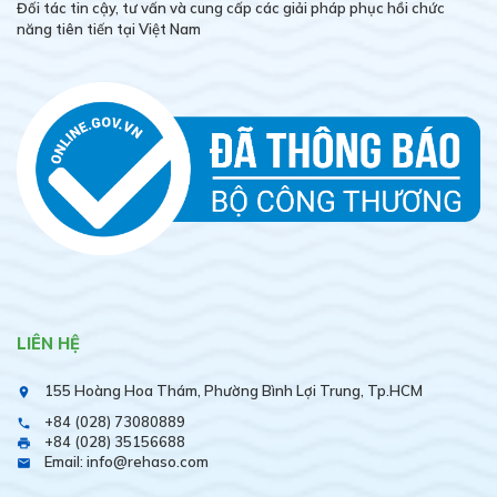
Đối tác tin cậy, tư vấn và cung cấp các giải pháp phục hồi chức
năng tiên tiến tại Việt Nam
LIÊN HỆ
155 Hoàng Hoa Thám, Phường Bình Lợi Trung, Tp.HCM
place
+84 (028) 73080889
phone
+84 (028) 35156688
print
Email: info@rehaso.com
email