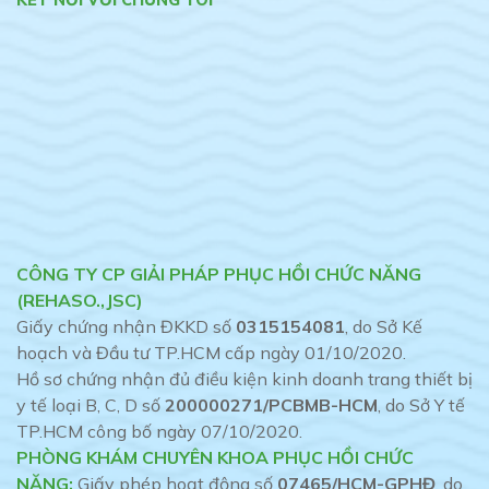
CÔNG TY CP GIẢI PHÁP PHỤC HỒI CHỨC NĂNG
(REHASO.,JSC)
Giấy chứng nhận ĐKKD số
0315154081
, do Sở Kế
hoạch và Đầu tư TP.HCM cấp ngày 01/10/2020.
Hồ sơ chứng nhận đủ điều kiện kinh doanh trang thiết bị
y tế loại B, C, D số
200000271/PCBMB-HCM
, do Sở Y tế
TP.HCM công bố ngày 07/10/2020.
PHÒNG KHÁM CHUYÊN KHOA PHỤC HỒI CHỨC
NĂNG:
Giấy phép hoạt động số
07465/HCM-GPHĐ
, do