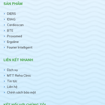
SẢN PHẨM
DIERS
IDIAG
Cardioscan
BTE
Proxomed
Ergoline
Fourier Intelligent
LIÊN KẾT NHANH
Dịch vụ
MTT Reha Clinic
Tin tức
Liên hệ
Chính sách bảo mật
KẾT NỐI VỚI CHÚNG TÔI