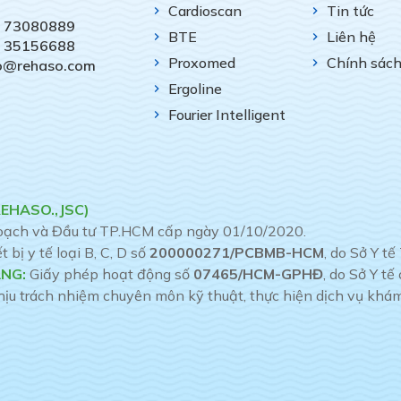
Cardioscan
Tin tức
) 73080889
BTE
Liên hệ
) 35156688
Proxomed
Chính sác
fo@rehaso.com
Ergoline
Fourier Intelligent
REHASO.,JSC)
hoạch và Đầu tư TP.HCM cấp ngày 01/10/2020.
bị y tế loại B, C, D số
200000271/PCBMB-HCM
, do Sở Y 
NG:
Giấy phép hoạt động số
07465/HCM-GPHĐ
, do Sở Y t
 trách nhiệm chuyên môn kỹ thuật, thực hiện dịch vụ khám 