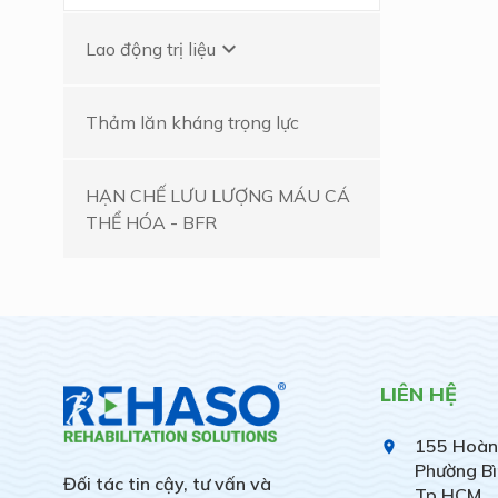
keyboard_arrow_down
Lao động trị liệu
Thảm lăn kháng trọng lực
HẠN CHẾ LƯU LƯỢNG MÁU CÁ
THỂ HÓA - BFR
LIÊN HỆ
155 Hoàn
place
Phường Bì
Đối tác tin cậy, tư vấn và
Tp.HCM