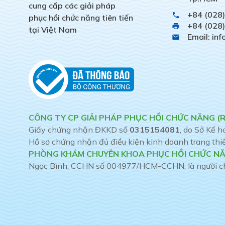
cung cấp các giải pháp
+84 (028
phone
phục hồi chức năng tiên tiến
+84 (028
print
tại Việt Nam
Email: in
email
CÔNG TY CP GIẢI PHÁP PHỤC HỒI CHỨC NĂNG (
Giấy chứng nhận ĐKKD số
0315154081
, do Sở Kế 
Hồ sơ chứng nhận đủ điều kiện kinh doanh trang thiết 
PHÒNG KHÁM CHUYÊN KHOA PHỤC HỒI CHỨC NĂ
Ngọc Bình, CCHN số 004977/HCM-CCHN, là người chịu