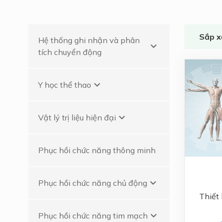
Phục hồi chức năng
tim mạch
Sắp x
Hệ thống ghi nhận và phân
Phục hồi chức năng
keyboard_arrow_down
tích chuyển động
thần kinh
Phân tích cột sống
keyboard_arrow_down
Y học thể thao
kỹ thuật số - DSA
Lao động trị liệu
keyboard_arrow_down
Vật lý trị liệu hiện đại
Phục hồi chức năng thông minh
keyboard_arrow_down
Phục hồi chức năng chủ động
Thiết
keyboard_arrow_down
Phục hồi chức năng tim mạch