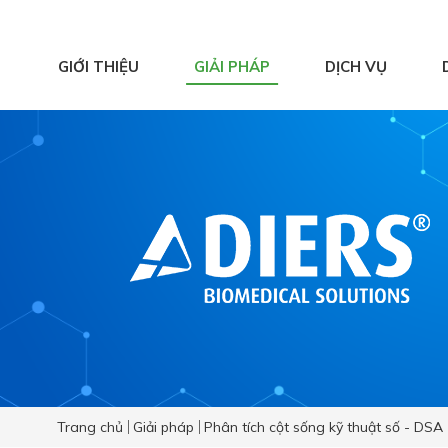
GIỚI THIỆU
GIẢI PHÁP
DỊCH VỤ
Hệ thống ghi nhận
và phân tích chuyển
động
Y học thể thao
Vật lý trị liệu hiện
đại
Phục hồi chức năng
chủ động
Trang chủ
Giải pháp
Phân tích cột sống kỹ thuật số - DSA