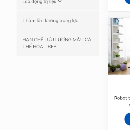
keyboard_arrow_down
Lao động trị liệu
Thảm lăn kháng trọng lực
HẠN CHẾ LƯU LƯỢNG MÁU CÁ
THỂ HÓA - BFR
Robot 