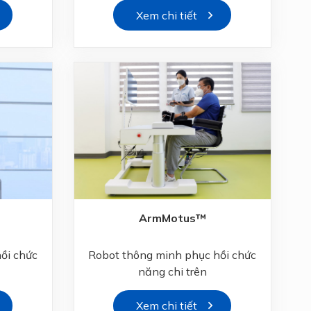
Xem chi tiết
ArmMotus™
ồi chức
Robot thông minh phục hồi chức
năng chi trên
Xem chi tiết