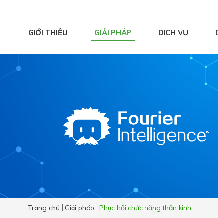
GIỚI THIỆU
GIẢI PHÁP
DỊCH VỤ
Hệ thống ghi nhận
và phân tích chuyển
động
Y học thể thao
Vật lý trị liệu hiện
đại
Phục hồi chức năng
chủ động
Trang chủ
Giải pháp
Phục hồi chức năng thần kinh