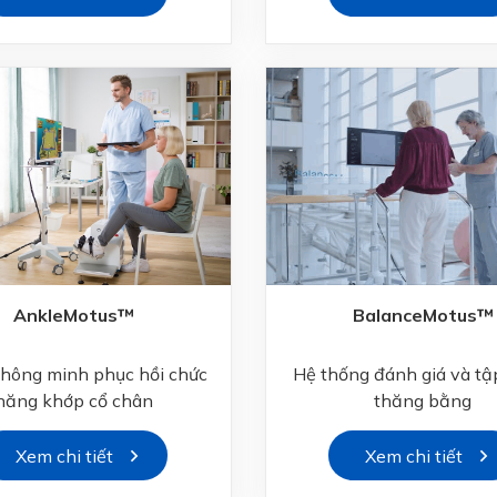
AnkleMotus™
BalanceMotus™
thông minh phục hồi chức
Hệ thống đánh giá và tậ
năng khớp cổ chân
thăng bằng
Xem chi tiết
Xem chi tiết