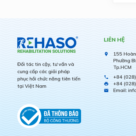
LIÊN HỆ
155 Hoàn
place
Phường Bì
Đối tác tin cậy, tư vấn và
Tp.HCM
cung cấp các giải pháp
+84 (028
phone
phục hồi chức năng tiên tiến
+84 (028
print
tại Việt Nam
Email: in
email