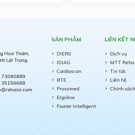
SẢN PHẨM
LIÊN KẾT 
g Hoa Thám,
DIERS
Dịch vụ
nh Lợi Trung,
IDIAG
MTT Reha 
Cardioscan
Tin tức
) 73080889
BTE
Liên hệ
) 35156688
Proxomed
Chính sác
fo@rehaso.com
Ergoline
Fourier Intelligent