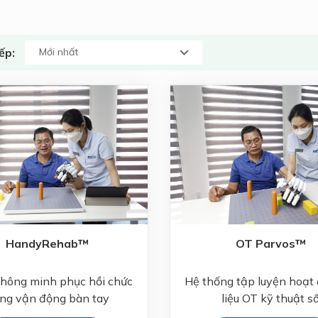
ếp:
HandyRehab™
OT Parvos™
thông minh phục hồi chức
Hệ thống tập luyện hoạt 
ng vận động bàn tay
liệu OT kỹ thuật s