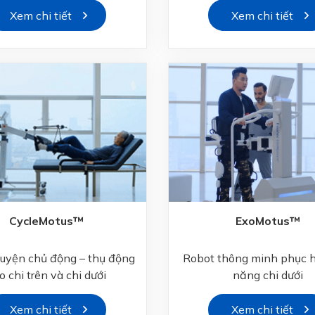
Xem chi tiết
Xem chi tiết
CycleMotus™
ExoMotus™
luyện chủ động – thụ động
Robot thông minh phục h
o chi trên và chi dưới
năng chi dưới
Xem chi tiết
Xem chi tiết