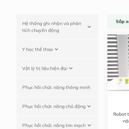
Phục hồi chức năng
tim mạch
Sắp x
Hệ thống ghi nhận và phân
Phục hồi chức năng
keyboard_arrow_down
tích chuyển động
thần kinh
Phân tích cột sống
keyboard_arrow_down
Y học thể thao
kỹ thuật số - DSA
Lao động trị liệu
keyboard_arrow_down
Vật lý trị liệu hiện đại
Phục hồi chức năng thông minh
keyboard_arrow_down
Phục hồi chức năng chủ động
Robot 
nă
keyboard_arrow_down
Phục hồi chức năng tim mạch