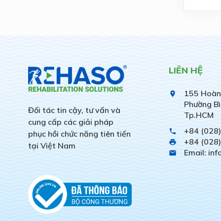
LIÊN HỆ
155 Hoàn
place
Phường Bì
Đối tác tin cậy, tư vấn và
Tp.HCM
cung cấp các giải pháp
+84 (028
phone
phục hồi chức năng tiên tiến
+84 (028
print
tại Việt Nam
Email: in
email