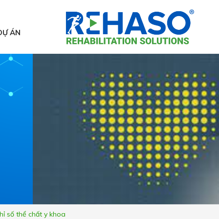
DỰ ÁN
hỉ số thể chất y khoa