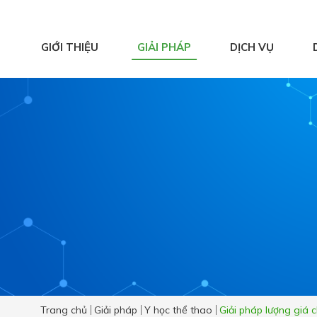
GIỚI THIỆU
GIẢI PHÁP
DỊCH VỤ
Hệ thống ghi nhận
và phân tích chuyển
động
Y học thể thao
Vật lý trị liệu hiện
đại
Phục hồi chức năng
chủ động
Trang chủ
Giải pháp
Y học thể thao
Giải pháp lượng giá c