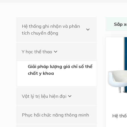
Phục hồi chức năng
tim mạch
Sắp x
Phục hồi chức năng
Hệ thống ghi nhận và phân
keyboard_arrow_down
thần kinh
tích chuyển động
Phân tích cột sống
kỹ thuật số - DSA
keyboard_arrow_down
Y học thể thao
Lao động trị liệu
Giải pháp lượng giá chỉ số thể
chất y khoa
keyboard_arrow_down
Vật lý trị liệu hiện đại
Phục hồi chức năng thông minh
Hệ thố