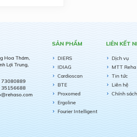
SẢN PHẨM
LIÊN KẾT 
g Hoa Thám,
DIERS
Dịch vụ
nh Lợi Trung,
IDIAG
MTT Reha 
Cardioscan
Tin tức
) 73080889
BTE
Liên hệ
) 35156688
Proxomed
Chính sác
fo@rehaso.com
Ergoline
Fourier Intelligent