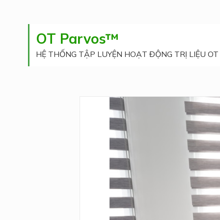
Phục hồi chức năng
tim mạch
OT Parvos™
Phục hồi chức năng
HỆ THỐNG TẬP LUYỆN HOẠT ĐỘNG TRỊ LIỆU OT
thần kinh
Phân tích cột sống
kỹ thuật số - DSA
Lao động trị liệu