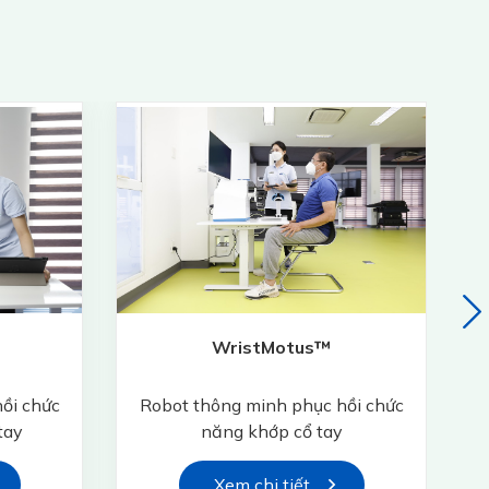
WristMotus™
ồi chức
Robot thông minh phục hồi chức
tay
năng khớp cổ tay
Xem chi tiết