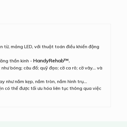
n từ, mảng LED, với thuật toán điều khiển động
HandyRehab™.
năng thần kinh -
như bóng; câu đố; quỹ đạo; cờ ca rô; cờ vây… và
tay như nắm kẹp, nắm tròn, nắm hình trụ…
n có thể được tối ưu hóa liên tục thông qua việc