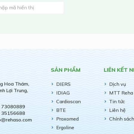
SẢN PHẨM
LIÊN KẾT 
g Hoa Thám,
DIERS
Dịch vụ
nh Lợi Trung,
IDIAG
MTT Reha 
Cardioscan
Tin tức
) 73080889
BTE
Liên hệ
) 35156688
Proxomed
Chính sác
fo@rehaso.com
Ergoline