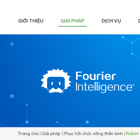
GIỚI THIỆU
GIẢI PHÁP
DỊCH VỤ
Hệ thống ghi nhận
và phân tích chuyển
động
Y học thể thao
Vật lý trị liệu hiện
đại
Phục hồi chức năng
chủ động
Trang chủ
Giải pháp
Phục hồi chức năng thần kinh
Robot 