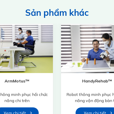
Sản phẩm khác
ArmMotus™
HandyRehab™
thông minh phục hồi chức
Robot thông minh phục h
năng chi trên
năng vận động bàn 
Xem chi tiết
Xem chi tiết