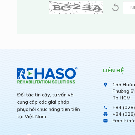
LIÊN HỆ
155 Hoàn
place
Phường Bì
Đối tác tin cậy, tư vấn và
Tp.HCM
cung cấp các giải pháp
+84 (028
phone
phục hồi chức năng tiên tiến
+84 (028
print
tại Việt Nam
Email: in
email