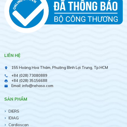
LIÊN HỆ
155 Hoàng Hoa Thám, Phường Bình Lợi Trung, Tp.HCM
place
+84 (028) 73080889
phone
+84 (028) 35156688
print
Email: info@rehaso.com
email
SẢN PHẨM
DIERS
IDIAG
Cardioscan