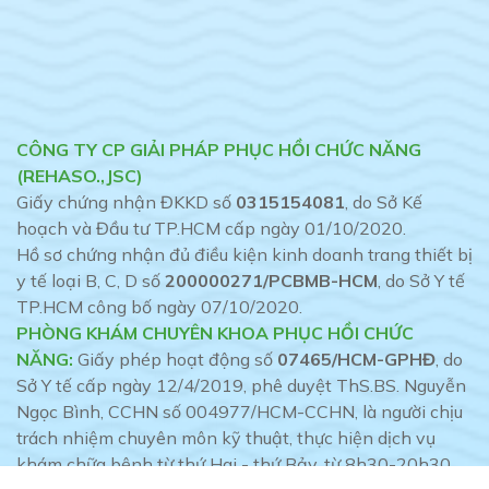
CÔNG TY CP GIẢI PHÁP PHỤC HỒI CHỨC NĂNG
(REHASO.,JSC)
Giấy chứng nhận ĐKKD số
0315154081
, do Sở Kế
hoạch và Đầu tư TP.HCM cấp ngày 01/10/2020.
Hồ sơ chứng nhận đủ điều kiện kinh doanh trang thiết bị
y tế loại B, C, D số
200000271/PCBMB-HCM
, do Sở Y tế
TP.HCM công bố ngày 07/10/2020.
PHÒNG KHÁM CHUYÊN KHOA PHỤC HỒI CHỨC
NĂNG:
Giấy phép hoạt động số
07465/HCM-GPHĐ
, do
Sở Y tế cấp ngày 12/4/2019, phê duyệt ThS.BS. Nguyễn
Ngọc Bình, CCHN số 004977/HCM-CCHN, là người chịu
trách nhiệm chuyên môn kỹ thuật, thực hiện dịch vụ
khám chữa bệnh từ thứ Hai - thứ Bảy, từ 8h30-20h30.