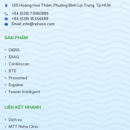
155 Hoàng Hoa Thám, Phường Bình Lợi Trung, Tp.HCM
place
+84 (028) 73080889
phone
+84 (028) 35156688
print
Email: info@rehaso.com
email
SẢN PHẨM
DIERS
IDIAG
Cardioscan
BTE
Proxomed
Ergoline
Fourier Intelligent
LIÊN KẾT NHANH
Dịch vụ
MTT Reha Clinic