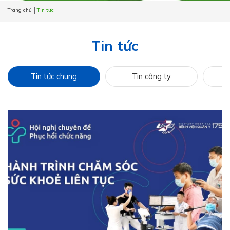
Trang chủ
Tin tức
Tin tức
Tin tức chung
Tin công ty
Ti