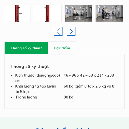
Thông số kỹ thuật
Đặc điểm
Thông số kỹ thuật
Kích thước (dài/rộng/cao)
46 - 96 x 42 – 68 x 214 - 238
cm
Khối lượng tạ tập luyện
60 kg (gồm 8 tạ x 2,5 kg và 8
tạ 5 kg)
Trọng lượng
80 kg