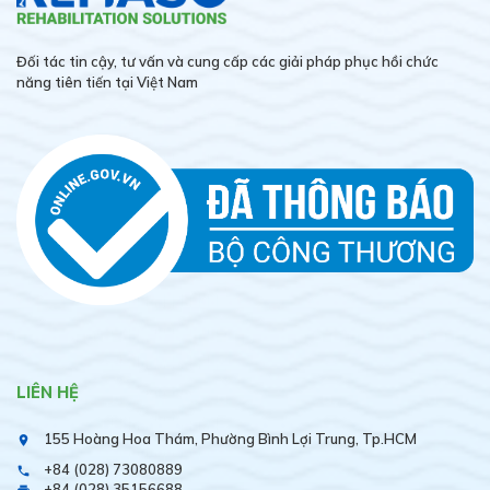
Đối tác tin cậy, tư vấn và cung cấp các giải pháp phục hồi chức
năng tiên tiến tại Việt Nam
LIÊN HỆ
155 Hoàng Hoa Thám, Phường Bình Lợi Trung, Tp.HCM
place
+84 (028) 73080889
phone
+84 (028) 35156688