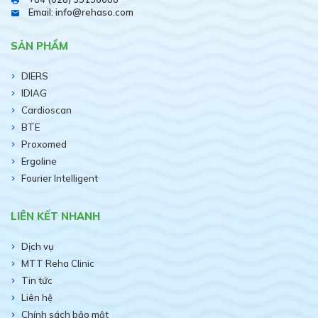
print
Email: info@rehaso.com
email
SẢN PHẨM
DIERS
IDIAG
Cardioscan
BTE
Proxomed
Ergoline
Fourier Intelligent
LIÊN KẾT NHANH
Dịch vụ
MTT Reha Clinic
Tin tức
Liên hệ
Chính sách bảo mật