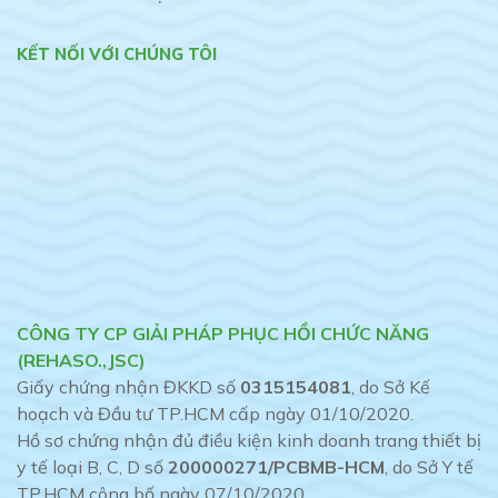
KẾT NỐI VỚI CHÚNG TÔI
CÔNG TY CP GIẢI PHÁP PHỤC HỒI CHỨC NĂNG
(REHASO.,JSC)
Giấy chứng nhận ĐKKD số
0315154081
, do Sở Kế
hoạch và Đầu tư TP.HCM cấp ngày 01/10/2020.
Hồ sơ chứng nhận đủ điều kiện kinh doanh trang thiết bị
y tế loại B, C, D số
200000271/PCBMB-HCM
, do Sở Y tế
TP.HCM công bố ngày 07/10/2020.