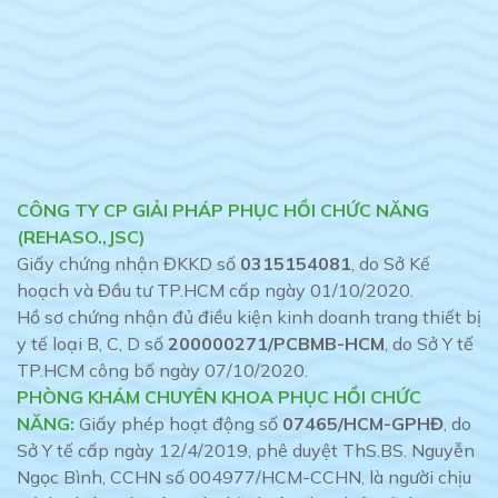
CÔNG TY CP GIẢI PHÁP PHỤC HỒI CHỨC NĂNG
(REHASO.,JSC)
Giấy chứng nhận ĐKKD số
0315154081
, do Sở Kế
hoạch và Đầu tư TP.HCM cấp ngày 01/10/2020.
Hồ sơ chứng nhận đủ điều kiện kinh doanh trang thiết bị
y tế loại B, C, D số
200000271/PCBMB-HCM
, do Sở Y tế
TP.HCM công bố ngày 07/10/2020.
PHÒNG KHÁM CHUYÊN KHOA PHỤC HỒI CHỨC
NĂNG:
Giấy phép hoạt động số
07465/HCM-GPHĐ
, do
Sở Y tế cấp ngày 12/4/2019, phê duyệt ThS.BS. Nguyễn
Ngọc Bình, CCHN số 004977/HCM-CCHN, là người chịu