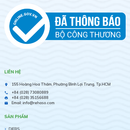
LIÊN HỆ
155 Hoàng Hoa Thám, Phường Bình Lợi Trung, Tp.HCM
place
+84 (028) 73080889
phone
+84 (028) 35156688
print
Email: info@rehaso.com
email
SẢN PHẨM
DIERS