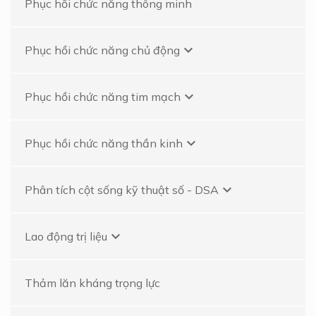
Phục hồi chức năng thông minh
keyboard_arrow_down
Phục hồi chức năng chủ động
keyboard_arrow_down
Phục hồi chức năng tim mạch
keyboard_arrow_down
Phục hồi chức năng thần kinh
keyboard_arrow_down
Phân tích cột sống kỹ thuật số - DSA
keyboard_arrow_down
Lao động trị liệu
Thảm lăn kháng trọng lực