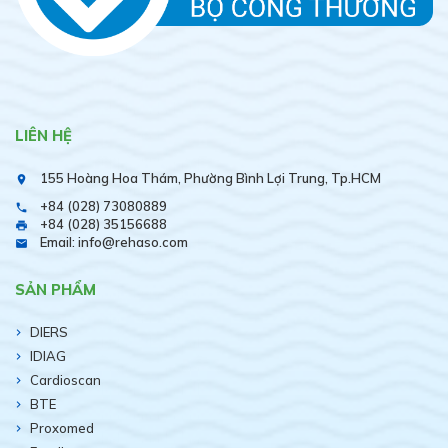
LIÊN HỆ
155 Hoàng Hoa Thám, Phường Bình Lợi Trung, Tp.HCM
place
+84 (028) 73080889
phone
+84 (028) 35156688
print
Email: info@rehaso.com
email
SẢN PHẨM
DIERS
IDIAG
Cardioscan
BTE
Proxomed