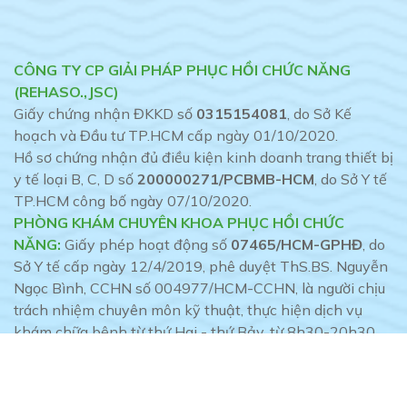
CÔNG TY CP GIẢI PHÁP PHỤC HỒI CHỨC NĂNG
(REHASO.,JSC)
Giấy chứng nhận ĐKKD số
0315154081
, do Sở Kế
hoạch và Đầu tư TP.HCM cấp ngày 01/10/2020.
Hồ sơ chứng nhận đủ điều kiện kinh doanh trang thiết bị
y tế loại B, C, D số
200000271/PCBMB-HCM
, do Sở Y tế
TP.HCM công bố ngày 07/10/2020.
PHÒNG KHÁM CHUYÊN KHOA PHỤC HỒI CHỨC
NĂNG:
Giấy phép hoạt động số
07465/HCM-GPHĐ
, do
Sở Y tế cấp ngày 12/4/2019, phê duyệt ThS.BS. Nguyễn
Ngọc Bình, CCHN số 004977/HCM-CCHN, là người chịu
trách nhiệm chuyên môn kỹ thuật, thực hiện dịch vụ
khám chữa bệnh từ thứ Hai - thứ Bảy, từ 8h30-20h30.