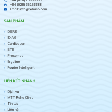
+84 (028) 73080889
phone
+84 (028) 35156688
print
Email: info@rehaso.com
email
SẢN PHẨM
DIERS
IDIAG
Cardioscan
BTE
Proxomed
Ergoline
Fourier Intelligent
LIÊN KẾT NHANH
Dịch vụ
MTT Reha Clinic
Tin tức
Liên hệ