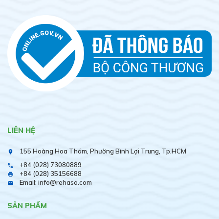
LIÊN HỆ
155 Hoàng Hoa Thám, Phường Bình Lợi Trung, Tp.HCM
place
+84 (028) 73080889
phone
+84 (028) 35156688
print
Email: info@rehaso.com
email
SẢN PHẨM